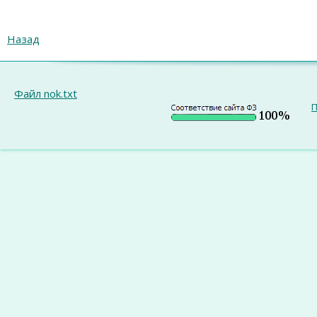
Назад
Файл nok.txt
П