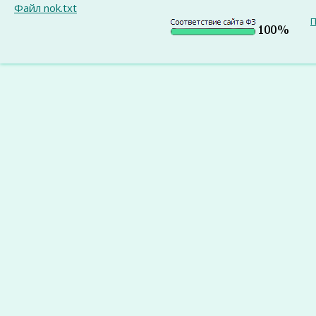
Файл nok.txt
П