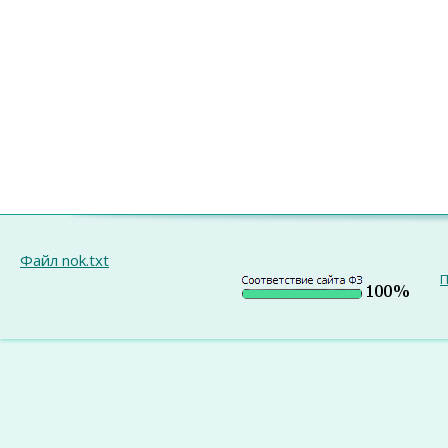
Файл nok.txt
П