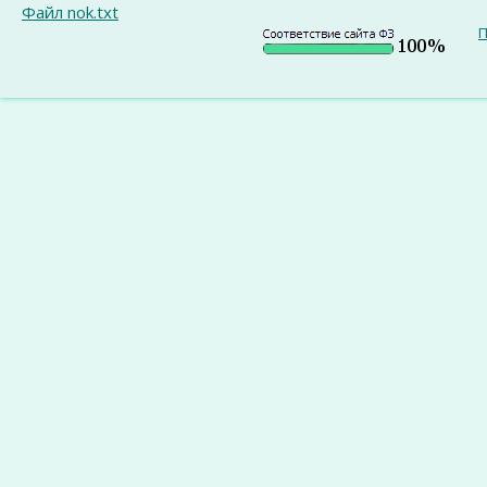
Файл nok.txt
П