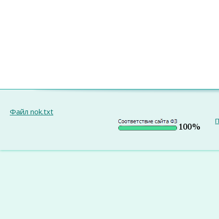
Файл nok.txt
П