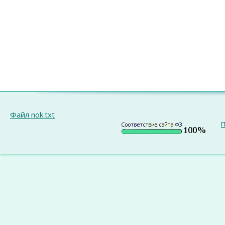
Файл nok.txt
П