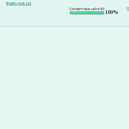
Файл nok.txt
П